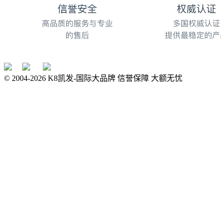
© 2004-
2026
K8凯发-国际大品牌 信誉保障 大额无忧